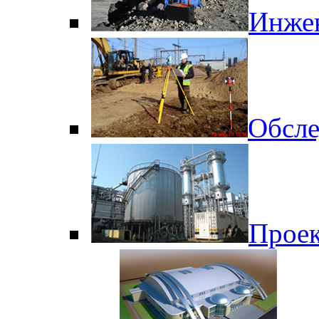
Инже
Обсле
Проек