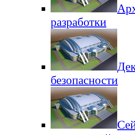
Арх
разработки
Дек
безопасности
Сей