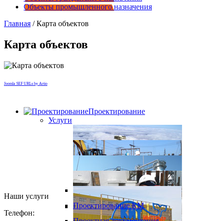
Объекты промышленного назначения
Главная
/
Карта объектов
Карта объектов
Joomla SEF URLs by Artio
Проектирование
Услуги
Наши услуги
Инженерные изыскания
Проектирование КМ
Телефон:
Обследование зданий и
Проектная документация